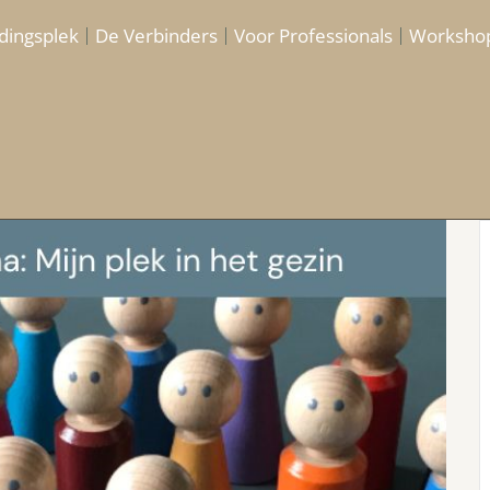
dingsplek
De Verbinders
Voor Professionals
Worksho