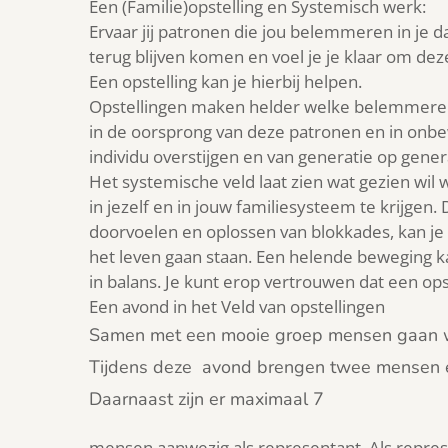
Een (Familie)opstelling en Systemisch werk:
Ervaar jij patronen die jou belemmeren in je da
terug blijven komen en voel je je klaar om de
Een opstelling kan je hierbij helpen.
Opstellingen maken helder welke belemmerende
in de oorsprong van deze patronen en in onbewu
individu overstijgen en van generatie op gen
Het systemische veld laat zien wat gezien wil
in jezelf en in jouw familiesysteem te krijgen.
doorvoelen en oplossen van blokkades, kan je 
het leven gaan staan. Een helende beweging 
in balans. Je kunt erop vertrouwen dat een opste
Een avond in het Veld van opstellingen
Samen met een mooie groep mensen gaan we
Tijdens deze avond brengen twee mensen een
Daarnaast zijn er maximaal 7
mensen aanwezig als representant. Als repre