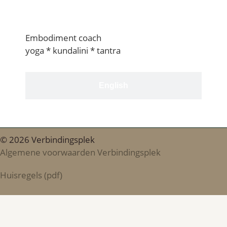
Nederlands
Embodiment coach
yoga * kundalini * tantra
English
© 2026 Verbindingsplek
Algemene voorwaarden Verbindingsplek
Huisregels (pdf)