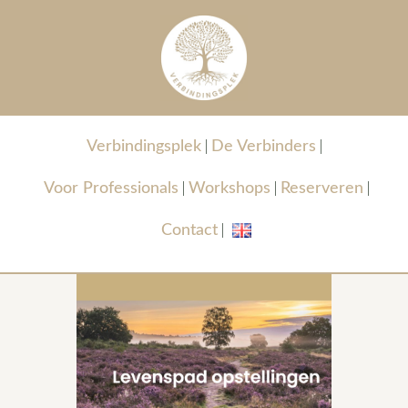
Verbindingsplek
De Verbinders
Voor Professionals
Workshops
Reserveren
Contact