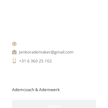
Jenkorademaker@gmail.com
‪‪+31 6 360 25 102‬‬
Nederlands
Ademcoach & Ademwerk
English