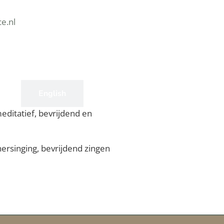
e.nl
s
English
meditatief, bevrijdend en
ersinging, bevrijdend zingen