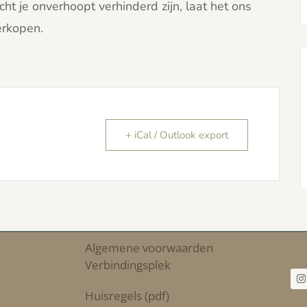
t je onverhoopt verhinderd zijn, laat het ons
erkopen.
+ iCal / Outlook export
Algemene voorwaarden
Verbindingsplek
Huisregels (pdf)